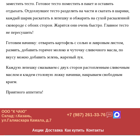
заместить тесто. Готовое тесто поместить в пакет и оставить
отдыхать. Отдохнувшее тесто разделить на части и скатать в шарики,
каждый шарик раскатать в лепешку и обжарить на сухой раскаленной
сковороде с обоих сторон. Жарятся они очень быстро. Главное тесто
не пересушить!
Готовим начинку: отварить картофель с солью и лавровым листом,
размять, добавить горячее молоко и чуточку сливочного масла, по
вкусу можно добавить зелень, жареный лук.
Каждую лепешку смазываем с двух сторон растопленным сливочным
маслом и кладем столовую ложку начинки, накрываем свободным
краем.
Приятного аппетита!
ООО "К ЧАЮ"
+7 (987) 261-33-76
Склад: г.Казань,
ул.Галиаскара Камала, д.7
Акции
Доставка
Как купить
Контакты