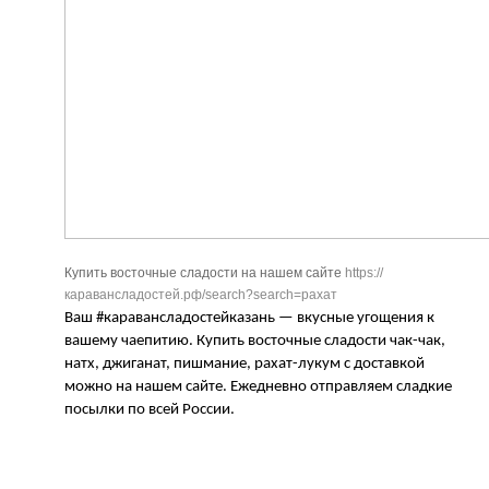
Купить восточные сладости на нашем сайте
https://
каравансладостей.рф/search?search=рахат
Ваш
#
каравансладостейказань — вкусные угощения к
вашему чаепитию. Купить восточные сладости чак-чак,
натх, джиганат, пишмание, рахат-лукум с доставкой
можно на нашем сайте. Ежедневно отправляем сладкие
посылки по всей России.