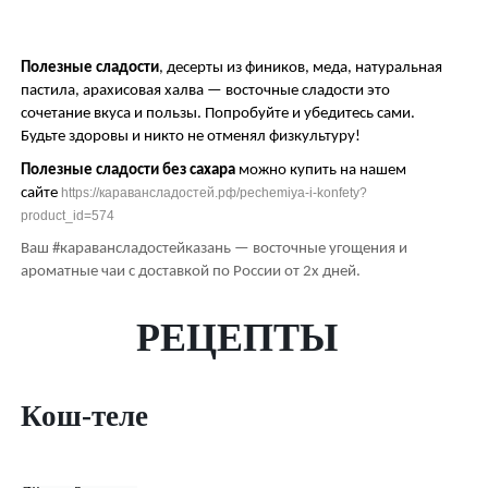
Полезные сладости
, десерты из фиников, меда, натуральная
пастила, арахисовая халва — восточные сладости это
сочетание вкуса и пользы. Попробуйте и убедитесь сами.
Будьте здоровы и никто не отменял физкультуру!
Полезные сладости без сахара
можно купить на нашем
сайте
https://каравансладостей.рф/pechemiya-i-konfety?
product_id=574
Ваш
#
каравансладостейказань — восточные угощения и
ароматные чаи с доставкой по России от 2х дней.
РЕЦЕПТЫ
Кош-теле