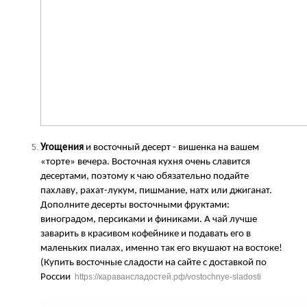
Угощения
и восточный десерт - вишенка на вашем
«торте» вечера. Восточная кухня очень славится
десертами, поэтому к чаю обязательно подайте
пахлаву, рахат-лукум, пишмание, натх или джиганат.
Дополните десерты восточными фруктами:
виноградом, персиками и финиками. А чай лучше
заварить в красивом кофейнике и подавать его в
маленьких пиалах, именно так его вкушают на востоке!
(Купить восточные сладости на сайте с доставкой по
России
https://каравансладостей.рф/vostochnye-sladosti