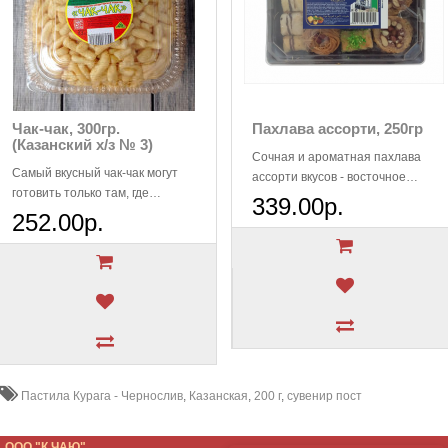
Чак-чак, 300гр.
Пахлава ассорти, 250гр
(Казанский х/з № 3)
Сочная и ароматная пахлава
Самый вкусный чак-чак могут
ассорти вкусов - восточное
готовить только там, где
угощение для вашего
339.00р.
хранятся и соблюдаются все
252.00р.
чаепития!..
традиции, связанные ..
Пастила Курага - Чернослив
,
Казанская
,
200 г
,
сувенир пост
ООО "К ЧАЮ"