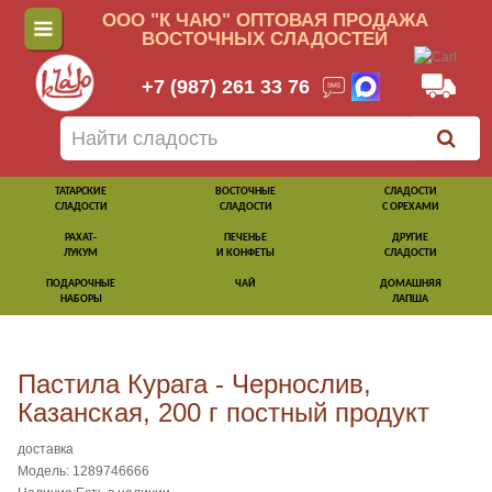
ООО "К ЧАЮ" ОПТОВАЯ ПРОДАЖА
ВОСТОЧНЫХ СЛАДОСТЕЙ
+7 (987) 261 33 76
ТАТАРСКИЕ
ВОСТОЧНЫЕ
СЛАДОСТИ
СЛАДОСТИ
СЛАДОСТИ
С ОРЕХАМИ
РАХАТ-
ПЕЧЕНЬЕ
ДРУГИЕ
ЛУКУМ
И КОНФЕТЫ
СЛАДОСТИ
ПОДАРОЧНЫЕ
ЧАЙ
ДОМАШНЯЯ
НАБОРЫ
ЛАПША
Пастила Курага - Чернослив,
Казанская, 200 г постный продукт
доставка
Модель: 1289746666