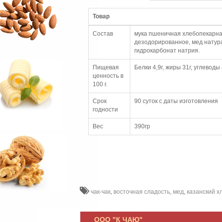
Товар
Состав
мука пшеничная хлебопекарна
дезодорированное, мед натур
гидрокарбонат натрия.
Пищевая
Белки 4,9г, жиры 31г, углеводы 
ценность в
100 г.
Срок
90 суток с даты изготовления
годности
Вес
390гр
чак-чак
,
восточная сладость
,
мед
,
казанский х
ООО "К ЧАЮ"