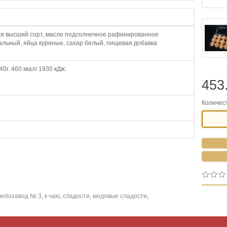
я высший сорт, масло подсолнечное рафинированное
альный, яйца куриные, сахар белый, пищевая добавка
40г. 460 ккал/ 1930 кДж.
453
Количес
лебозавод № 3
,
к чаю
,
сладости
,
медовые сладости
,