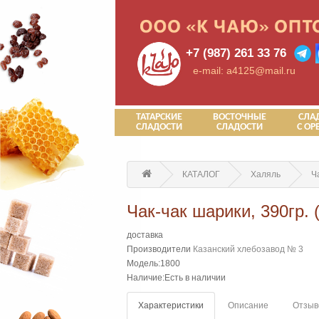
+7 (987) 261 33 76
e-mail: a4125@mail.ru
ТАТАРСКИЕ
ВОСТОЧНЫЕ
СЛА
СЛАДОСТИ
СЛАДОСТИ
С ОР
КАТАЛОГ
Халяль
Ч
Чак-чак шарики, 390гр. 
доставка
Производители
Казанский хлебозавод № 3
Модель:1800
Наличие:Есть в наличии
Характеристики
Описание
Отзыво