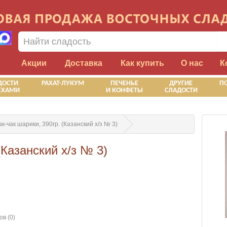
Акции
Доставка
Как купить
О нас
К
ДОСТИ
РАХАТ-ЛУКУМ
ПЕЧЕНЬЕ
ДРУГИЕ
П
ЕХАМИ
И КОНФЕТЫ
СЛАДОСТИ
ак-чак шарики, 390гр. (Казанский х/з № 3)
(Казанский х/з № 3)
в (0)