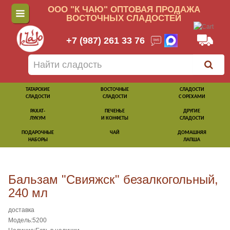
ООО "К ЧАЮ" ОПТОВАЯ ПРОДАЖА
ВОСТОЧНЫХ СЛАДОСТЕЙ
+7 (987) 261 33 76
ТАТАРСКИЕ
ВОСТОЧНЫЕ
СЛАДОСТИ
СЛАДОСТИ
СЛАДОСТИ
С ОРЕХАМИ
РАХАТ-
ПЕЧЕНЬЕ
ДРУГИЕ
ЛУКУМ
И КОНФЕТЫ
СЛАДОСТИ
ПОДАРОЧНЫЕ
ЧАЙ
ДОМАШНЯЯ
НАБОРЫ
ЛАПША
Бальзам "Свияжск" безалкогольный,
240 мл
доставка
Модель:5200