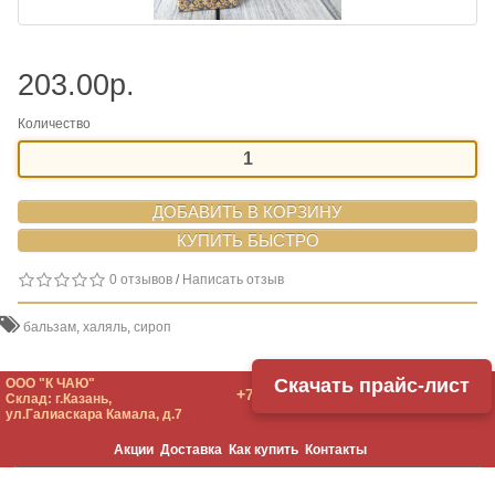
203.00р.
Количество
ДОБАВИТЬ В КОРЗИНУ
0 отзывов
/
Написать отзыв
бальзам
,
халяль
,
сироп
Скачать прайс-лист
ООО "К ЧАЮ"
+7 (987) 261-33-76
Склад: г.Казань,
ул.Галиаскара Камала, д.7
Акции
Доставка
Как купить
Контакты