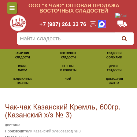
ООО "К ЧАЮ" ОПТОВАЯ ПРОДАЖА
ВОСТОЧНЫХ СЛАДОСТЕЙ
+7 (987) 261 33 76
ТАТАРСКИЕ
ВОСТОЧНЫЕ
СЛАДОСТИ
СЛАДОСТИ
СЛАДОСТИ
С ОРЕХАМИ
РАХАТ-
ПЕЧЕНЬЕ
ДРУГИЕ
ЛУКУМ
И КОНФЕТЫ
СЛАДОСТИ
ПОДАРОЧНЫЕ
ЧАЙ
ДОМАШНЯЯ
НАБОРЫ
ЛАПША
Чак-чак Казанский Кремль, 600гр.
(Казанский х/з № 3)
доставка
Производители
Казанский хлебозавод № 3