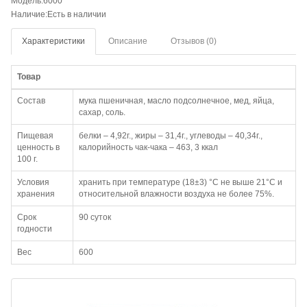
Модель:6000
Наличие:Есть в наличии
Характеристики
Описание
Отзывов (0)
Товар
Состав
мука пшеничная, масло подсолнечное, мед, яйца,
сахар, соль.
Пищевая
белки – 4,92г., жиры – 31,4г., углеводы – 40,34г.,
ценность в
калорийность чак-чака – 463, 3 ккал
100 г.
Условия
хранить при температуре (18±3) °С не выше 21°С и
хранения
относительной влажности воздуха не более 75%.
Срок
90 суток
годности
Вес
600