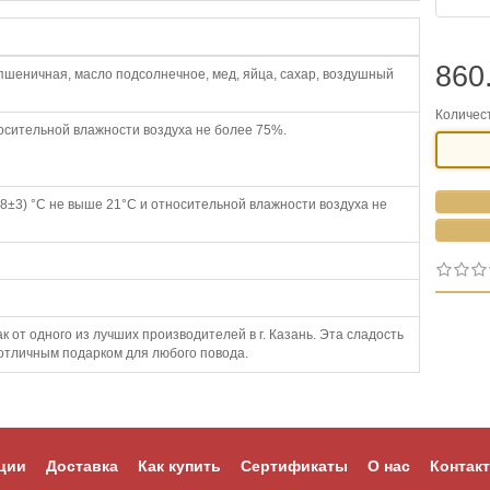
860
 пшеничная, масло подсолнечное, мед, яйца, сахар, воздушный
Количес
носительной влажности воздуха не более 75%.
8±3) °С не выше 21°С и относительной влажности воздуха не
к от одного из лучших производителей в г. Казань. Эта сладость
 отличным подарком для любого повода.
ции
Доставка
Как купить
Сертификаты
О нас
Контак