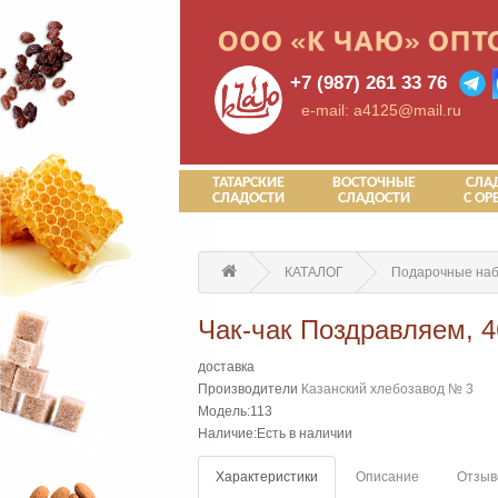
+7 (987) 261 33 76
e-mail: a4125@mail.ru
ТАТАРСКИЕ
ВОСТОЧНЫЕ
СЛА
СЛАДОСТИ
СЛАДОСТИ
С ОР
КАТАЛОГ
Подарочные на
Чак-чак Поздравляем, 46
доставка
Производители
Казанский хлебозавод № 3
Модель:113
Наличие:Есть в наличии
Характеристики
Описание
Отзыво