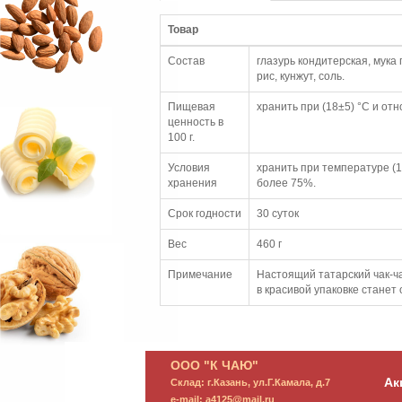
Товар
Состав
глазурь кондитерская, мука
рис, кунжут, соль.
Пищевая
хранить при (18±5) °С и от
ценность в
100 г.
Условия
хранить при температуре (1
хранения
более 75%.
Срок годности
30 суток
Вес
460 г
Примечание
Настоящий татарский чак-ча
в красивой упаковке станет
ООО "К ЧАЮ"
Ак
Склад: г.Казань, ул.Г.Камала, д.7
e-mail: a4125@mail.ru