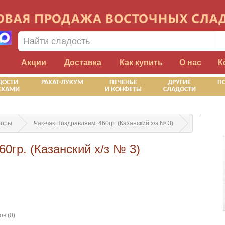
Акции
Доставка
Как купить
О нас
К
ДОСТИ
РАХАТ-ЛУКУМ
ПЕЧЕНЬЕ
ДРУГИЕ
П
ЕХАМИ
И КОНФЕТЫ
СЛАДОСТИ
боры
Чак-чак Поздравляем, 460гр. (Казанский х/з № 3)
0гр. (Казанский х/з № 3)
в (0)