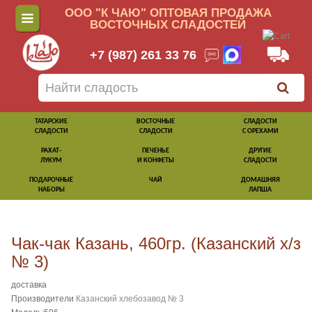
ООО "К ЧАЮ" ОПТОВАЯ ПРОДАЖА
ВОСТОЧНЫХ СЛАДОСТЕЙ
+7 (987) 261 33 76
ТАТАРСКИЕ
ВОСТОЧНЫЕ
СЛАДОСТИ
СЛАДОСТИ
СЛАДОСТИ
С ОРЕХАМИ
РАХАТ-
ПЕЧЕНЬЕ
ДРУГИЕ
ЛУКУМ
И КОНФЕТЫ
СЛАДОСТИ
ПОДАРОЧНЫЕ
ЧАЙ
ДОМАШНЯЯ
НАБОРЫ
ЛАПША
Чак-чак Казань, 460гр. (Казанский х/з
№ 3)
доставка
Производители
Казанский хлебозавод № 3