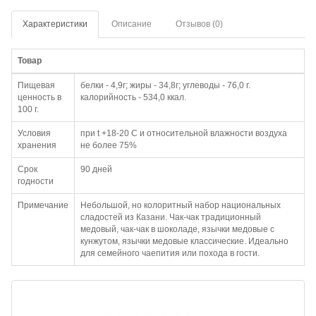
Характеристики
Описание
Отзывов (0)
Товар
Пищевая
белки - 4,9г; жиры - 34,8г; углеводы - 76,0 г.
ценность в
калорийность - 534,0 ккал.
100 г.
Условия
при t +18-20 С и относительной влажности воздуха
хранения
не более 75%
Срок
90 дней
годности
Примечание
Небольшой, но колоритный набор национальных
сладостей из Казани. Чак-чак традиционный
медовый, чак-чак в шоколаде, язычки медовые с
кунжутом, язычки медовые классические. Идеально
для семейного чаепития или похода в гости.