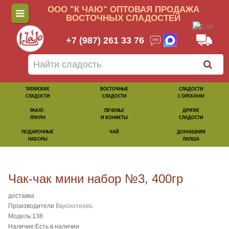
ООО "К ЧАЮ" ОПТОВАЯ ПРОДАЖА
ВОСТОЧНЫХ СЛАДОСТЕЙ
+7 (987) 261 33 76
ТАТАРСКИЕ
ВОСТОЧНЫЕ
СЛАДОСТИ
СЛАДОСТИ
СЛАДОСТИ
С ОРЕХАМИ
РАХАТ-
ПЕЧЕНЬЕ
ДРУГИЕ
ЛУКУМ
И КОНФЕТЫ
СЛАДОСТИ
ПОДАРОЧНЫЕ
ЧАЙ
ДОМАШНЯЯ
НАБОРЫ
ЛАПША
Чак-чак мини набор №3, 400гр
доставка
Производители
Вкуснотеевъ
Модель:138
Наличие:Есть в наличии