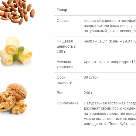
Товар
Состав
крошка обжаренного полуфабр
разрыхлители (сода пищевая,
натуральный, сахар-песок), ф
Пищевая
белки – 11,0 г., жиры – 19,0 г.,
ценность в
100 г.
Условия
Хранить при температуре (18
хранения
Срок
30 суток
годности
Вес
240 г
Примечание
Натуральная восточная сладо
Джиганат своим происхождени
натуральное лакомство понра
можно есть в пост или во вре
ингредиенты. Попробуйте чар