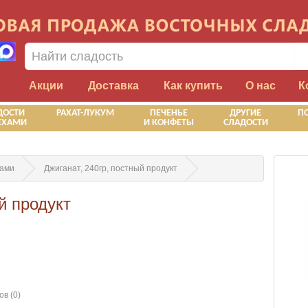
Акции
Доставка
Как купить
О нас
К
ДОСТИ
РАХАТ-ЛУКУМ
ПЕЧЕНЬЕ
ДРУГИЕ
П
ЕХАМИ
И КОНФЕТЫ
СЛАДОСТИ
хами
Джиганат, 240гр, постный продукт
й продукт
в (0)