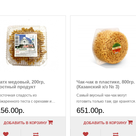
атх медовый, 200гр,
Чак-чак в пластике, 800гр.
остный продукт
(Казанский х/з № 3)
осточная сладость из
Самый вкусный чак-чак могут
бжаренного теста с орехами и
готовить только там, где хранятся
едом. Нежный и рассыпчатый
соблюдаются все традиции,
156.00р.
651.00р.
атх. Лучший подарок..
связанные ..
ДОБАВИТЬ В КОРЗИНУ
ДОБАВИТЬ В КОРЗИНУ