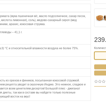
иката (мука пшеничная в/с, масло подсолнечное, сахар песок,
 кислота лимонная), соль), медово-сахарный сироп (мед
иники, арахис, кокосовая стружка.
 углеводы – 41,1 г.
239
Количес
±3) °С и относительной влажности воздуха не более 75%.
сть из орехов и фиников, посыпанная кокосовой стружкой.
ем рецепта уводит в сказочную Индию. Это нежное, сладкое и
вится всем ценителям десертов! Большой плюс - джиганат
мя диеты, так как в составе вы найдете только полезные
ующий восток на вкус!