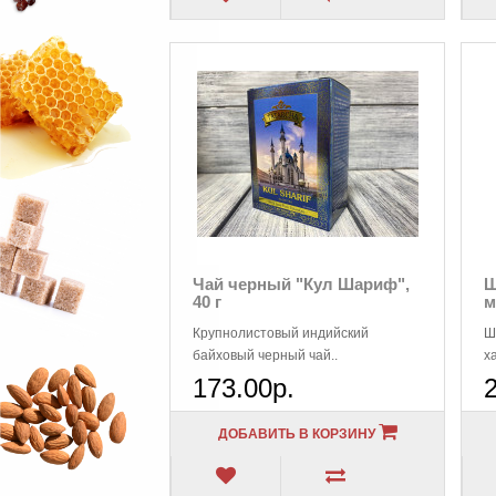
Чай черный "Кул Шариф",
Ш
40 г
м
Э
Крупнолистовый индийский
Ш
байховый черный чай..
х
О
173.00р.
а
ДОБАВИТЬ В КОРЗИНУ