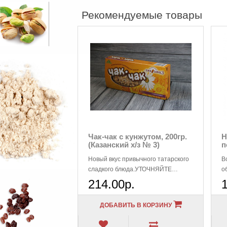
Рекомендуемые товары
Чак-чак с кунжутом, 200гр.
Н
(Казанский х/з № 3)
п
Новый вкус привычного татарского
В
сладкого блюда.УТОЧНЯЙТЕ
о
НАЛИЧИЕ ДАННОГО ТОВАРА! (В
м
214.00р.
связи с турист..
н
ДОБАВИТЬ В КОРЗИНУ