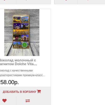
околад молочный с
агнитом Dolche Vita
литный, 100гр
околад с качественными
арактеристиками премиум-класса.
бладает насыщеным вкусом и
258.00р.
роматом молочн..
ДОБАВИТЬ В КОРЗИНУ