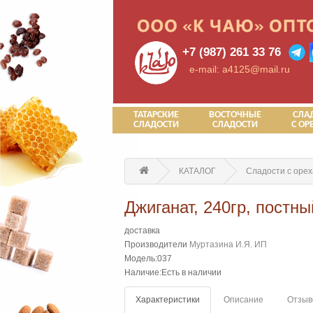
+7 (987) 261 33 76
e-mail: a4125@mail.ru
ТАТАРСКИЕ
ВОСТОЧНЫЕ
СЛА
СЛАДОСТИ
СЛАДОСТИ
С ОР
КАТАЛОГ
Сладости с оре
Джиганат, 240гр, постны
доставка
Производители
Муртазина И.Я. ИП
Модель:037
Наличие:Есть в наличии
Характеристики
Описание
Отзыво