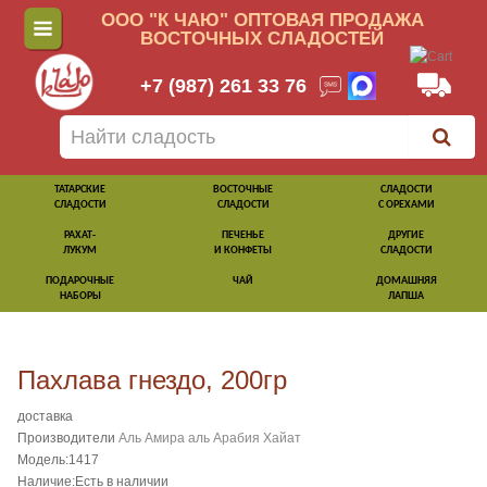
ООО "К ЧАЮ" ОПТОВАЯ ПРОДАЖА
ВОСТОЧНЫХ СЛАДОСТЕЙ
+7 (987) 261 33 76
ТАТАРСКИЕ
ВОСТОЧНЫЕ
СЛАДОСТИ
СЛАДОСТИ
СЛАДОСТИ
С ОРЕХАМИ
РАХАТ-
ПЕЧЕНЬЕ
ДРУГИЕ
ЛУКУМ
И КОНФЕТЫ
СЛАДОСТИ
ПОДАРОЧНЫЕ
ЧАЙ
ДОМАШНЯЯ
НАБОРЫ
ЛАПША
Пахлава гнездо, 200гр
доставка
Производители
Аль Амира аль Арабия Хайат
Модель:1417
Наличие:Есть в наличии