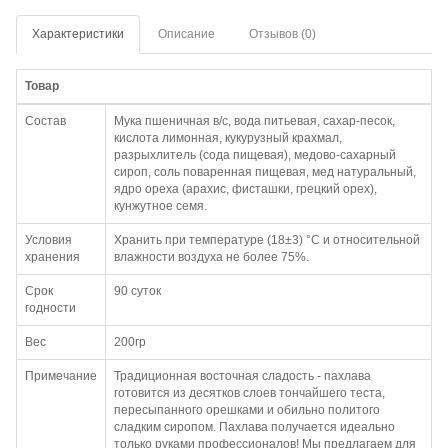
Характеристики
Описание
Отзывов (0)
Товар
Состав
Мука пшеничная в/с, вода питьевая, сахар-песок,
кислота лимонная, кукурузный крахмал,
разрыхлитель (сода пищевая), медово-сахарный
сироп, соль поваренная пищевая, мед натуральный,
ядро ореха (арахис, фисташки, грецкий орех),
кунжутное семя.
Условия
Хранить при температуре (18±3) °С и относительной
хранения
влажности воздуха не более 75%.
Срок
90 суток
годности
Вес
200гр
Примечание
Традиционная восточная сладость - пахлава
готовится из десятков слоев тончайшего теста,
пересыпанного орешками и обильно политого
сладким сиропом. Пахлава получается идеально
только руками профессионалов! Мы предлагаем для